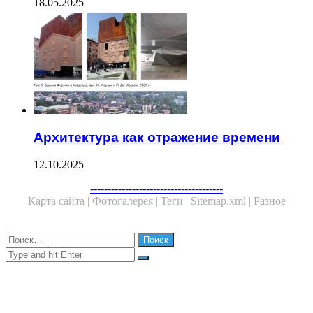
18.05.2025
Архитектура как отражение времени
12.10.2025
Facebook
Twitter
WhatsApp
Telegram
--------------------------------------
Карта сайта |
Фотогалерея |
Теги |
Sitemap.xml |
Разное
Close
Найти:
Close
Search
for