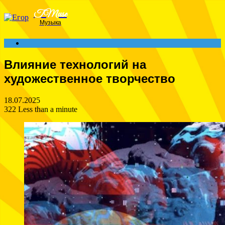
Menu
TMuse
Музыка
Search
for
Влияние технологий на
художественное творчество
18.07.2025
322
Less than a minute